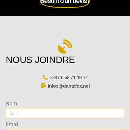
Besoin d'un devis?
NOUS JOINDRE
+237 6 58 71 19 71
infos@dantefox.net
Nom
Email