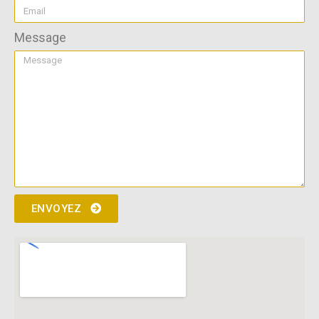
Message
ENVOYEZ